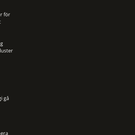
r för
t
ig
luster
i gå
mera