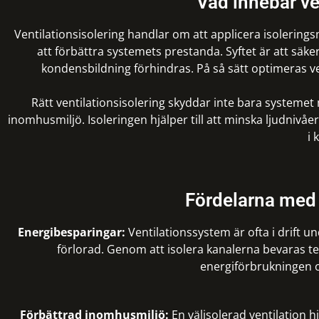
Vad innebär ve
Ventilationsisolering handlar om att applicera isolering
att förbättra systemets prestanda. Syftet är att säker
kondensbildning förhindras. På så sätt optimeras v
Rätt ventilationsisolering skyddar inte bara systemet 
inomhusmiljö. Isoleringen hjälper till att minska ljudnivåe
i 
Fördelarna med 
Energibesparingar:
Ventilationssystem är ofta i drift u
förlorad. Genom att isolera kanalerna bevaras t
energiförbrukningen o
Förbättrad inomhusmiljö:
En välisolerad ventilation h