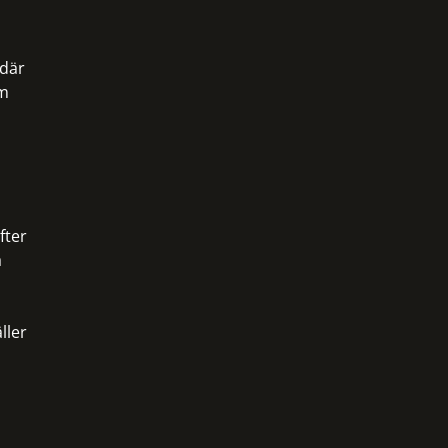
 där
om
fter
a
ller