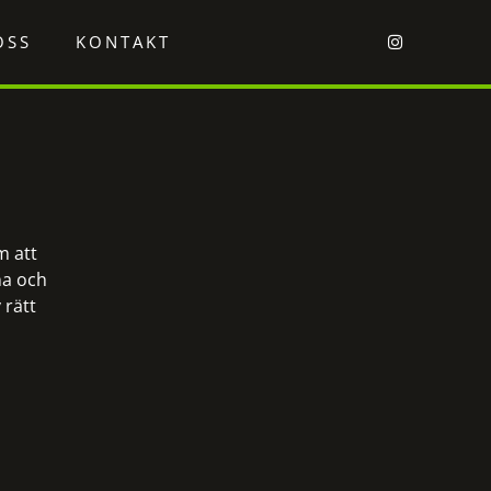
OSS
KONTAKT
m att
na och
 rätt