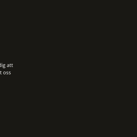
ig att
t oss