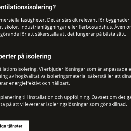
ntilationsisolering?
mersiella fastigheter. Det är särskilt relevant för byggnader
 skolor, industrianläggningar eller flerbostadshus. Även 
örande för att säkerställa att det fungerar på bästa sätt.
perter på isolering
ntilationsisolering. Vi erbjuder lösningar som är anpassade e
ng av högkvalitativa isoleringsmaterial säkerställer att din
rar energieffektivt och hållbart.
anering till installation och uppföljning. Oavsett om det gä
ita på att vi levererar isoleringslösningar som gör skillnad.
iga tjänster