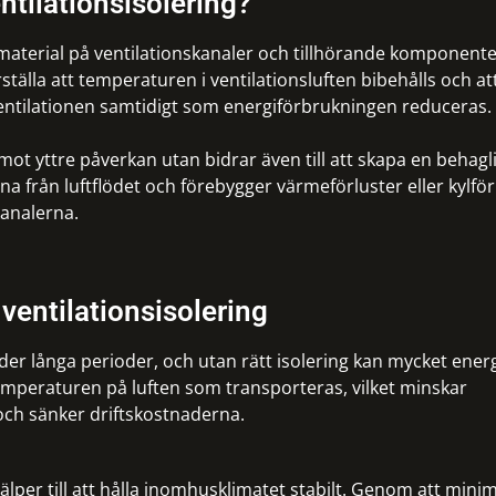
ntilationsisolering?
smaterial på ventilationskanaler och tillhörande komponente
ställa att temperaturen i ventilationsluften bibehålls och at
entilationen samtidigt som energiförbrukningen reduceras.
mot yttre påverkan utan bidrar även till att skapa en behagl
rna från luftflödet och förebygger värmeförluster eller kylför
kanalerna.
ventilationsisolering
nder långa perioder, och utan rätt isolering kan mycket energ
emperaturen på luften som transporteras, vilket minskar
ch sänker driftskostnaderna.
jälper till att hålla inomhusklimatet stabilt. Genom att mini